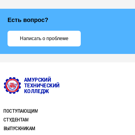
ПЕР. МЕХАНИЧЕСКИЙ,1
SVOB_PROF_ATC@OBRAMUR.RU
Есть вопрос?
НАША ГРУППА
ВКОНТАКТЕ
Написать о проблеме
8 (41643) 5-72-84
МИНИСТЕРСТВО ПРОСВЕЩЕНИЯ РОССИЙСКОЙ
ФЕДЕРАЦИИ
СТАРАЯ ВЕРСИЯ САЙТА
ПОЛИТИКА БЕЗОПАСНОСТИ ПЕРСОНАЛЬНЫХ ДАННЫХ
КАРТА САЙТА
© 2025, Государственное профессиональное образовательное
автономное учреждение Амурской области "Амурский технический
колледж"
ПРИЕМНАЯ КАМПАНИЯ 2026