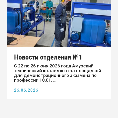
Новости отделения №1
На первом отделении Амурского
технического колледжа прошла
благотворительная акция «Тепло
сердец - в миски бездомных жив ...
25.06.2026
Новости отделения №2
Амбассадоры отделения №2 Амурского
технического колледжа, ФП
«Профессионалитет», продолжают
работу в «Приемной компании ...