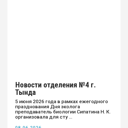
ПОСТУПАЮЩИМ
СТУДЕНТАМ
ВЫПУСКНИКАМ
ПЕДАГОГАМ
РАБОТОДАТЕЛЯМ
СВЕДЕНИЯ ОБ
ОБРАЗОВАТЕЛЬНОЙ
ОРГАНИЗАЦИИ
Г. СВОБОДНЫЙ,
ПЕР. МЕХАНИЧЕСКИЙ,1
SVOB_PROF_ATC@OBRAMUR.RU
НАША ГРУППА
ВКОНТАКТЕ
8 (41643) 5-72-84
МИНИСТЕРСТВО ПРОСВЕЩЕНИЯ РОССИЙСКОЙ
ФЕДЕРАЦИИ