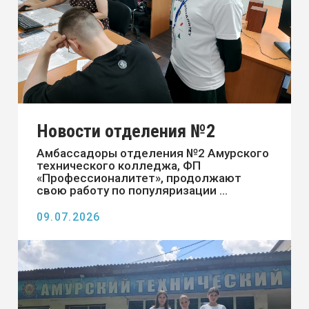
№3 приняли участие в Всероссийской
акции «Свеча памя ...
24.06.2026
Новости отделения №4 г.
Тында
В общежитии отделения № 4
состоялась международная акция
"Свеча памяти".
23.06.2026