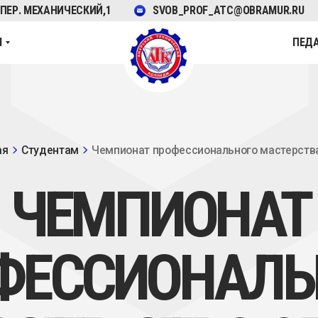
 ПЕР. МЕХАНИЧЕСКИЙ,1
SVOB_PROF_ATC@OBRAMUR.RU
М
ПЕД
удентам
Чемпионат профессионального мастерства АГХК
ЧЕМПИОНАТ
ПРИЕМ В ТЕХНИКУМ
ФОТО-ЭКСКУРСИЯ ПО ТЕХНИКУМУ
ЕССИОНАЛЬНО
СПЕЦИАЛЬНОСТИ
ТЕРСТВА АГХК
ДНИ ОТКРЫТЫХ ДВЕРЕЙ